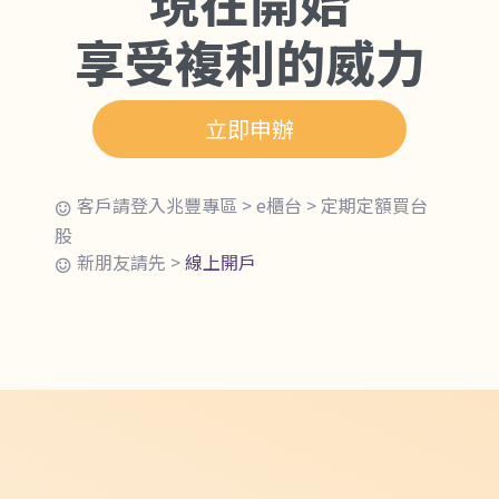
現在開始
享受複利的威力
立即申辦
客戶請登入兆豐專區 > e櫃台 > 定期定額買台
股
新朋友請先 >
線上開戶