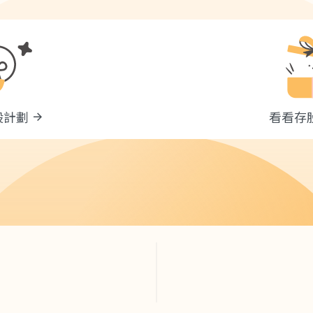
股計劃
看看存