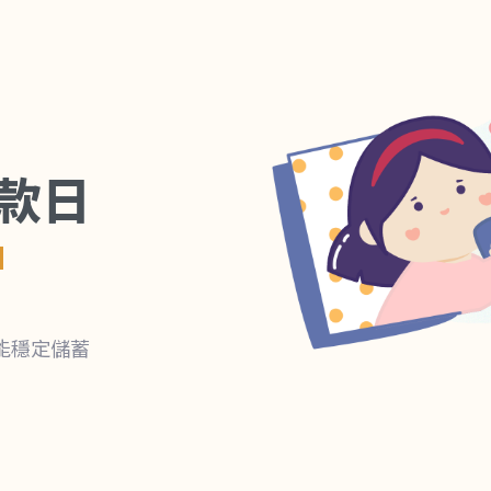
款日
日
能穩定儲蓄