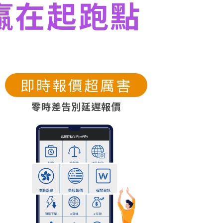
贏在起跑點
即時報價超厲害
零時差告別延遲報價